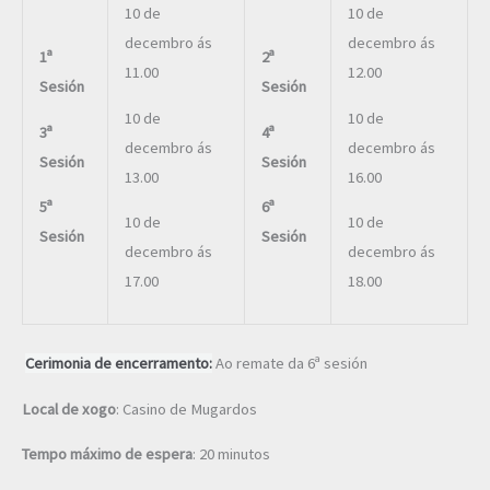
10 de
10 de
decembro ás
decembro ás
1ª
2ª
11.00
12.00
Sesión
Sesión
10 de
10 de
3ª
4ª
decembro ás
decembro ás
Sesión
Sesión
13.00
16.00
5ª
6ª
10 de
10 de
Sesión
Sesión
decembro ás
decembro ás
17.00
18.00
Cerimonia de encerramento:
Ao remate da 6ª sesión
Local de xogo
: Casino de Mugardos
Tempo máximo de espera
: 20 minutos