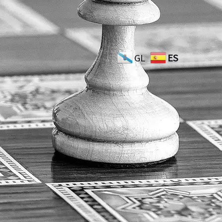
GL
ES