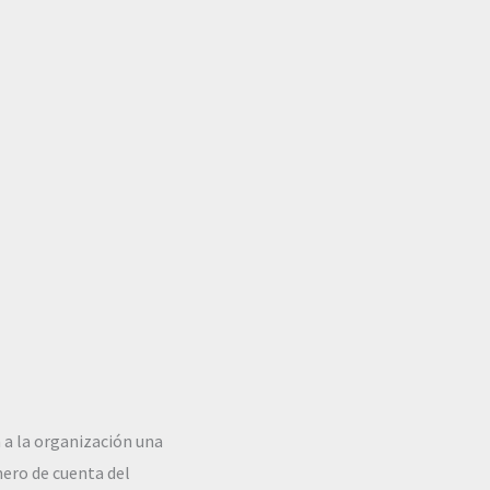
 a la organización una
mero de cuenta del