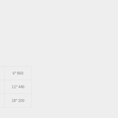
6º 860
12º 440
18º 200