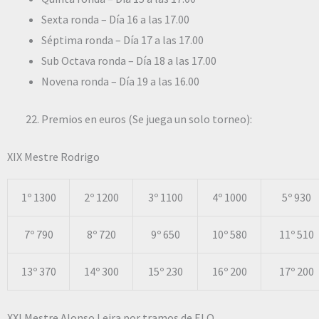
Sexta ronda – Día 16 a las 17.00
Séptima ronda – Día 17 a las 17.00
Sub Octava ronda – Día 18 a las 17.00
Novena ronda – Día 19 a las 16.00
Premios en euros (Se juega un solo torneo):
XIX Mestre Rodrigo
1º 1300
2º 1200
3º 1100
4º 1000
5º 930
7º 790
8º 720
9º 650
10º 580
11º 510
13º 370
14º 300
15º 230
16º 200
17º 200
XXI Mestre Alonso Leira por tramos de ELO