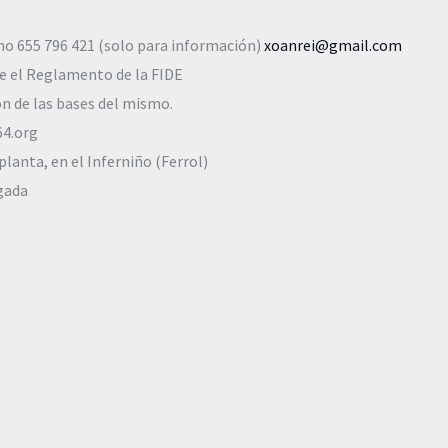
no 655 796 421 (solo para información)
xoanrei@gmail.com
le el Reglamento de la FIDE
ón de las bases del mismo.
64.org
lanta, en el Inferniño (Ferrol)
gada