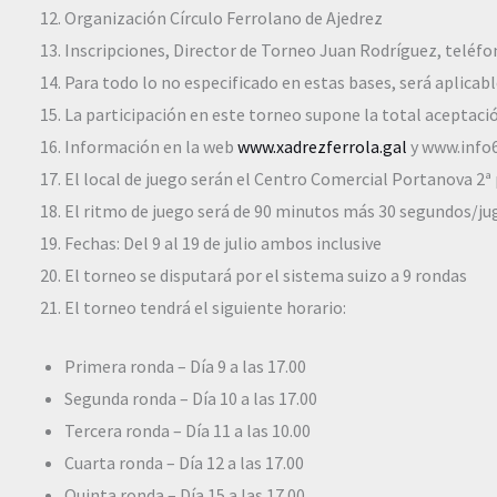
Organización Círculo Ferrolano de Ajedrez
Inscripciones, Director de Torneo Juan Rodríguez, teléfo
Para todo lo no especificado en estas bases, será aplicab
La participación en este torneo supone la total aceptaci
Información en la web
www.xadrezferrola.gal
y www.info
El local de juego serán el Centro Comercial Portanova 2ª p
El ritmo de juego será de 90 minutos más 30 segundos/ju
Fechas: Del 9 al 19 de julio ambos inclusive
El torneo se disputará por el sistema suizo a 9 rondas
El torneo tendrá el siguiente horario:
Primera ronda – Día 9 a las 17.00
Segunda ronda – Día 10 a las 17.00
Tercera ronda – Día 11 a las 10.00
Cuarta ronda – Día 12 a las 17.00
Quinta ronda – Día 15 a las 17.00