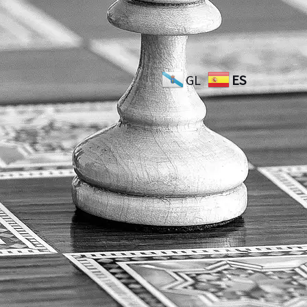
GL
ES